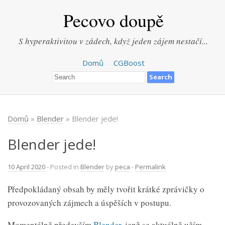
Pecovo doupě
S hyperaktivitou v zádech, když jeden zájem nestačí...
Domů
CGBoost
Domů
»
Blender
» Blender jede!
Blender jede!
10 April 2020
- Posted in
Blender
by
peca
-
Permalink
Předpokládaný obsah by měly tvořit krátké zprávičky o
provozovaných zájmech a úspěších v postupu.
Momentálně především
Blender
, jenž se aktuálně učím