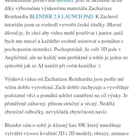
díky výbornému výukovému materiálu Zachariase
Reinhardta
BLENDER 2.8 LAUNCH PAD
. K Zachově
tutoriálu jsem se rozhodl vytvořit české titulky. Hlavní
důvod je, že chci aby videa mohl používat i junior, aniž
bych mu musel u každého osobně asistovat a pomáhat s
pochopením instrukcí. Pochopitelně, že svět 3D jede v
Angličtině, ale ne každý umí perfektně a tohle je jeden ze
způsobů jak se AJ naučit při svém koníčku :)
Výuková videa od Zachariase Reinhardta jsou podle mě
velmi dobře vytvořená. Zach dobře zachycuje a vysvětluje
podstatné věci a pomáhá udržet zaměření na cíl výuky. Je
přiměřeně zábavný, přitom stručný a věcný. Nedělá
zbytečné odbočky, nevykládá zbytečnosti navíc.
Blender sám o sobě je úžasný kus SW, který umožňuje
vytvářet vysoce kvalitní 3D i 2D modely, obrazy, animace